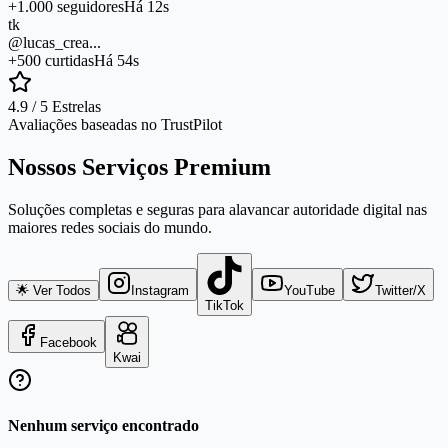
+1.000 seguidores
Há 12s
tk
@lucas_crea...
+500 curtidas
Há 54s
4.9 / 5 Estrelas
Avaliações baseadas no TrustPilot
Nossos Serviços Premium
Soluções completas e seguras para alavancar autoridade digital nas
maiores redes sociais do mundo.
🌟 Ver Todos
Instagram
YouTube
Twitter/X
TikTok
Facebook
Kwai
Nenhum serviço encontrado