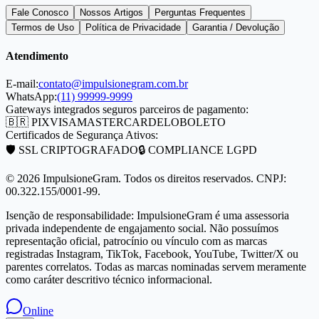
Fale Conosco
Nossos Artigos
Perguntas Frequentes
Termos de Uso
Política de Privacidade
Garantia / Devolução
Atendimento
E-mail:
contato@impulsionegram.com.br
WhatsApp:
(11) 99999-9999
Gateways integrados seguros parceiros de pagamento:
🇧🇷 PIX
VISA
MASTERCARD
ELO
BOLETO
Certificados de Segurança Ativos:
🛡️ SSL CRIPTOGRAFADO
🔒 COMPLIANCE LGPD
©
2026
ImpulsioneGram. Todos os direitos reservados. CNPJ:
00.322.155/0001-99.
Isenção de responsabilidade: ImpulsioneGram é uma assessoria
privada independente de engajamento social. Não possuímos
representação oficial, patrocínio ou vínculo com as marcas
registradas Instagram, TikTok, Facebook, YouTube, Twitter/X ou
parentes correlatos. Todas as marcas nominadas servem meramente
como caráter descritivo técnico informacional.
Online