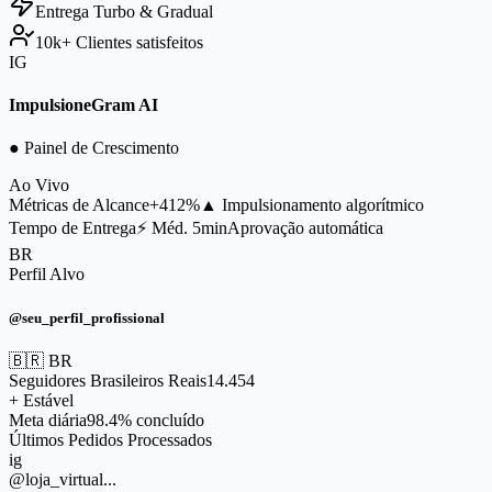
Entrega
Turbo & Gradual
10k+
Clientes satisfeitos
IG
ImpulsioneGram AI
● Painel de Crescimento
Ao Vivo
Métricas de Alcance
+412%
▲ Impulsionamento algorítmico
Tempo de Entrega
⚡ Méd. 5min
Aprovação automática
BR
Perfil Alvo
@seu_perfil_profissional
🇧🇷 BR
Seguidores Brasileiros Reais
14.454
+ Estável
Meta diária
98.4% concluído
Últimos Pedidos Processados
ig
@loja_virtual...