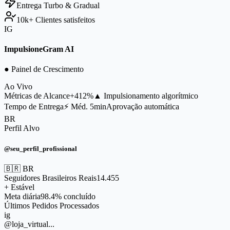
Entrega
Turbo & Gradual
10k+
Clientes satisfeitos
IG
ImpulsioneGram AI
● Painel de Crescimento
Ao Vivo
Métricas de Alcance
+412%
▲ Impulsionamento algorítmico
Tempo de Entrega
⚡ Méd. 5min
Aprovação automática
BR
Perfil Alvo
@seu_perfil_profissional
🇧🇷 BR
Seguidores Brasileiros Reais
14.455
+ Estável
Meta diária
98.4% concluído
Últimos Pedidos Processados
ig
@loja_virtual...