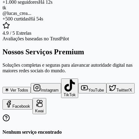
+1.000 seguidores
Há 12s
tk
@lucas_crea...
+500 curtidas
Há 54s
4.9 / 5 Estrelas
Avaliações baseadas no TrustPilot
Nossos Serviços Premium
Soluções completas e seguras para alavancar autoridade digital nas
maiores redes sociais do mundo.
🌟 Ver Todos
Instagram
YouTube
Twitter/X
TikTok
Facebook
Kwai
Nenhum serviço encontrado