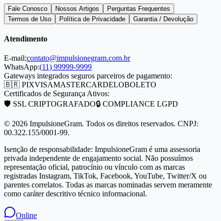
Fale Conosco
Nossos Artigos
Perguntas Frequentes
Termos de Uso
Política de Privacidade
Garantia / Devolução
Atendimento
E-mail:
contato@impulsionegram.com.br
WhatsApp:
(11) 99999-9999
Gateways integrados seguros parceiros de pagamento:
🇧🇷 PIX
VISA
MASTERCARD
ELO
BOLETO
Certificados de Segurança Ativos:
🛡️ SSL CRIPTOGRAFADO
🔒 COMPLIANCE LGPD
©
2026
ImpulsioneGram. Todos os direitos reservados. CNPJ:
00.322.155/0001-99.
Isenção de responsabilidade: ImpulsioneGram é uma assessoria
privada independente de engajamento social. Não possuímos
representação oficial, patrocínio ou vínculo com as marcas
registradas Instagram, TikTok, Facebook, YouTube, Twitter/X ou
parentes correlatos. Todas as marcas nominadas servem meramente
como caráter descritivo técnico informacional.
Online